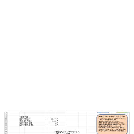
コ
ナ
ン
ビ
テ
ゲ
ン
ー
ツ
シ
へ
ョ
ブログ
ス
ン
キ
に
ッ
移
プ
動
Home
ブログ
2024年10月
2024年10月
お知らせ