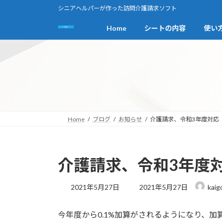
コ
ナ
シニアヘルパーが作った訪問介護請求ソフト
ン
ビ
Home
シートの内容
使い
テ
ゲ
ン
ー
ツ
シ
へ
ョ
ス
ン
キ
に
ッ
移
プ
動
Home
ブログ
お知らせ
介護請求、令和3年度対応
介護請求、令和3年度
最
2021年5月27日
2021年5月27日
kaig
終
更
今年度から0.1%加算がされるようになり、
新